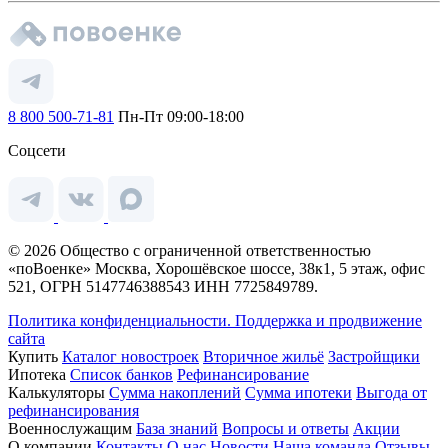
8 800 500-71-81
Пн-Пт 09:00-18:00
Соцсети
© 2026 Общество с ограниченной ответственностью
«поВоенке» Москва, Хорошёвское шоссе, 38к1, 5 этаж, офис
521, ОГРН 5147746388543 ИНН 7725849789.
Политика конфиденциальности.
Поддержка и продвижение
сайта
Купить
Каталог новостроек
Вторичное жильё
Застройщики
Ипотека
Список банков
Рефинансирование
Калькуляторы
Сумма накоплений
Сумма ипотеки
Выгода от
рефинансирования
Военнослужащим
База знаний
Вопросы и ответы
Акции
О компании
Контакты
О нас
Новости
Наша команда
Отзывы