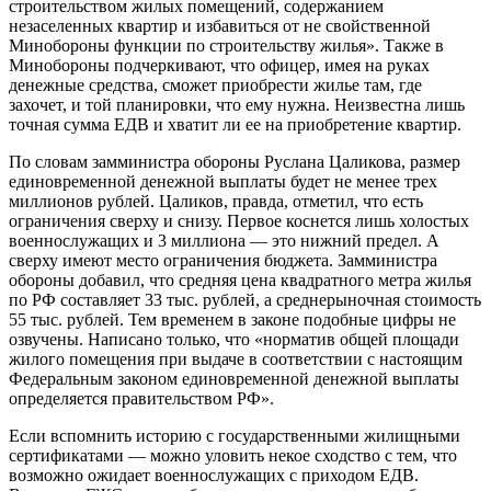
строительством жилых помещений, содержанием
незаселенных квартир и избавиться от не свойственной
Минобороны функции по строительству жилья». Также в
Минобороны подчеркивают, что офицер, имея на руках
денежные средства, сможет приобрести жилье там, где
захочет, и той планировки, что ему нужна. Неизвестна лишь
точная сумма ЕДВ и хватит ли ее на приобретение квартир.
По словам замминистра обороны Руслана Цаликова, размер
единовременной денежной выплаты будет не менее трех
миллионов рублей. Цаликов, правда, отметил, что есть
ограничения сверху и снизу. Первое коснется лишь холостых
военнослужащих и 3 миллиона — это нижний предел. А
сверху имеют место ограничения бюджета. Замминистра
обороны добавил, что средняя цена квадратного метра жилья
по РФ составляет 33 тыс. рублей, а среднерыночная стоимость
55 тыс. рублей. Тем временем в законе подобные цифры не
озвучены. Написано только, что «норматив общей площади
жилого помещения при выдаче в соответствии с настоящим
Федеральным законом единовременной денежной выплаты
определяется правительством РФ».
Если вспомнить историю с государственными жилищными
сертификатами — можно уловить некое сходство с тем, что
возможно ожидает военнослужащих с приходом ЕДВ.