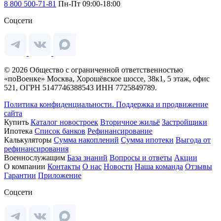
8 800 500-71-81
Пн-Пт 09:00-18:00
Соцсети
© 2026 Общество с ограниченной ответственностью
«поВоенке» Москва, Хорошёвское шоссе, 38к1, 5 этаж, офис
521, ОГРН 5147746388543 ИНН 7725849789.
Политика конфиденциальности.
Поддержка и продвижение
сайта
Купить
Каталог новостроек
Вторичное жильё
Застройщики
Ипотека
Список банков
Рефинансирование
Калькуляторы
Сумма накоплений
Сумма ипотеки
Выгода от
рефинансирования
Военнослужащим
База знаний
Вопросы и ответы
Акции
О компании
Контакты
О нас
Новости
Наша команда
Отзывы
Гарантии
Приложение
Соцсети