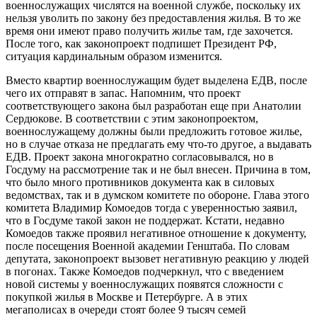
военнослужащих числятся на военной службе, поскольку их
нельзя уволить по закону без предоставления жилья. В то же
время они имеют право получить жилье там, где захочется.
После того, как законопроект подпишет Президент РФ,
ситуация кардинальным образом изменится.
Вместо квартир военнослужащим будет выделена ЕДВ, после
чего их отправят в запас. Напомним, что проект
соответствующего закона был разработан еще при Анатолии
Сердюкове. В соответствии с этим законопроектом,
военнослужащему должны были предложить готовое жилье,
но в случае отказа не предлагать ему что-то другое, а выдавать
ЕДВ. Проект закона многократно согласовывался, но в
Госдуму на рассмотрение так и не был внесен. Причина в том,
что было много противников документа как в силовых
ведомствах, так и в думском комитете по обороне. Глава этого
комитета Владимир Комоедов тогда с уверенностью заявил,
что в Госдуме такой закон не поддержат. Кстати, недавно
Комоедов также проявил негативное отношение к документу,
после посещения Военной академии Генштаба. По словам
депутата, законопроект вызовет негативную реакцию у людей
в погонах. Также Комоедов подчеркнул, что с введением
новой системы у военнослужащих появятся сложности с
покупкой жилья в Москве и Петербурге. А в этих
мегаполисах в очереди стоят более 9 тысяч семей