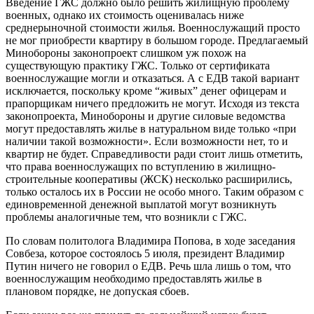
Введение ГЖС должно было решить жилищную проблему
военных, однако их стоимость оценивалась ниже
среднерыночной стоимости жилья. Военнослужащий просто
не мог приобрести квартиру в большом городе. Предлагаемый
Минобороны законопроект слишком уж похож на
существующую практику ГЖС. Только от сертификата
военнослужащие могли и отказаться. А с ЕДВ такой вариант
исключается, поскольку кроме “живых” денег офицерам и
прапорщикам ничего предложить не могут. Исходя из текста
законопроекта, Минобороны и другие силовые ведомства
могут предоставлять жилье в натуральном виде только «при
наличии такой возможности». Если возможности нет, то и
квартир не будет. Справедливости ради стоит лишь отметить,
что права военнослужащих по вступлению в жилищно-
строительные кооперативы (ЖСК) несколько расширились,
только осталось их в России не особо много. Таким образом с
единовременной денежной выплатой могут возникнуть
проблемы аналогичные тем, что возникли с ГЖС.
По словам политолога Владимира Попова, в ходе заседания
Совбеза, которое состоялось 5 июля, президент Владимир
Путин ничего не говорил о ЕДВ. Речь шла лишь о том, что
военнослужащим необходимо предоставлять жилье в
плановом порядке, не допуская сбоев.