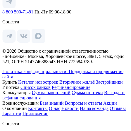
8 800 500-71-81
Пн-Пт 09:00-18:00
Соцсети
© 2026 Общество с ограниченной ответственностью
«поВоенке» Москва, Хорошёвское шоссе, 38к1, 5 этаж, офис
521, ОГРН 5147746388543 ИНН 7725849789.
Политика конфиденциальности.
Поддержка и продвижение
сайта
Купить
Каталог новостроек
Вторичное жильё
Застройщики
Ипотека
Список банков
Рефинансирование
Калькуляторы
Сумма накоплений
Сумма ипотеки
Выгода от
рефинансирования
Военнослужащим
База знаний
Вопросы и ответы
Акции
О компании
Контакты
О нас
Новости
Наша команда
Отзывы
Гарантии
Приложение
Соцсети