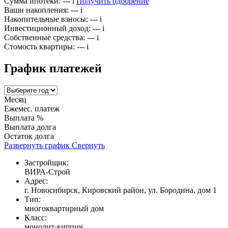
Сумма ипотеки:
---
i
Получить одобрение
Ваши накопления:
---
i
Накопительные взносы:
---
i
Инвестиционный доход:
---
i
Собственные средства:
---
i
Стомость квартиры:
---
i
График платежей
Месяц
Ежемес. платеж
Выплата %
Выплата долга
Остаток долга
Развернуть график
Свернуть
Застройщик:
ВИРА-Строй
Адрес:
г. Новосибирск, Кировский район, ул. Бородина, дом 1
Тип:
многоквартирный дом
Класс:
монолит-кирпич