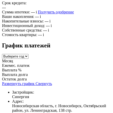
Срок кредита:
---
Сумма ипотеки:
---
i
Получить одобрение
Ваши накопления:
---
i
Накопительные взносы:
---
i
Инвестиционный доход:
---
i
Собственные средства:
---
i
Стомость квартиры:
---
i
График платежей
Месяц
Ежемес. платеж
Выплата %
Выплата долга
Остаток долга
Развернуть график
Свернуть
Застройщик:
Синергия
Адрес:
Новосибирская область, г. Новосибирск, Октябрьский
район, ул. Ленинградская, 138 стр.