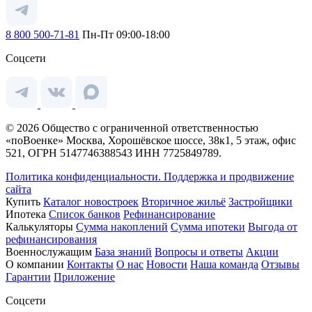
8 800 500-71-81
Пн-Пт 09:00-18:00
Соцсети
© 2026 Общество с ограниченной ответственностью
«поВоенке» Москва, Хорошёвское шоссе, 38к1, 5 этаж, офис
521, ОГРН 5147746388543 ИНН 7725849789.
Политика конфиденциальности.
Поддержка и продвижение
сайта
Купить
Каталог новостроек
Вторичное жильё
Застройщики
Ипотека
Список банков
Рефинансирование
Калькуляторы
Сумма накоплений
Сумма ипотеки
Выгода от
рефинансирования
Военнослужащим
База знаний
Вопросы и ответы
Акции
О компании
Контакты
О нас
Новости
Наша команда
Отзывы
Гарантии
Приложение
Соцсети