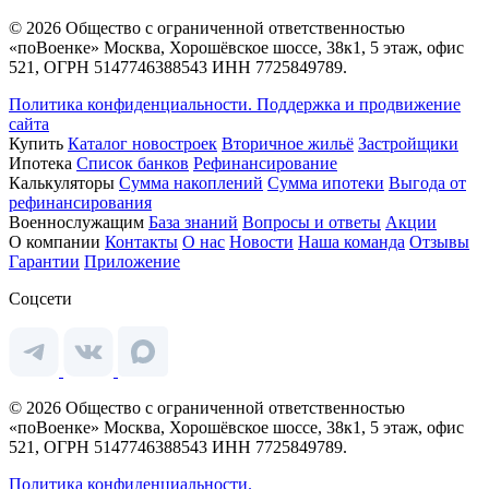
© 2026 Общество с ограниченной ответственностью
«поВоенке» Москва, Хорошёвское шоссе, 38к1, 5 этаж, офис
521, ОГРН 5147746388543 ИНН 7725849789.
Политика конфиденциальности.
Поддержка и продвижение
сайта
Купить
Каталог новостроек
Вторичное жильё
Застройщики
Ипотека
Список банков
Рефинансирование
Калькуляторы
Сумма накоплений
Сумма ипотеки
Выгода от
рефинансирования
Военнослужащим
База знаний
Вопросы и ответы
Акции
О компании
Контакты
О нас
Новости
Наша команда
Отзывы
Гарантии
Приложение
Соцсети
© 2026 Общество с ограниченной ответственностью
«поВоенке» Москва, Хорошёвское шоссе, 38к1, 5 этаж, офис
521, ОГРН 5147746388543 ИНН 7725849789.
Политика конфиденциальности.