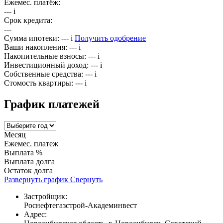
Ежемес. платёж:
---
i
Срок кредита:
---
Сумма ипотеки:
---
i
Получить одобрение
Ваши накопления:
---
i
Накопительные взносы:
---
i
Инвестиционный доход:
---
i
Собственные средства:
---
i
Стомость квартиры:
---
i
График платежей
Месяц
Ежемес. платеж
Выплата %
Выплата долга
Остаток долга
Развернуть график
Свернуть
Застройщик:
Роснефтегазстрой-Академинвест
Адрес: