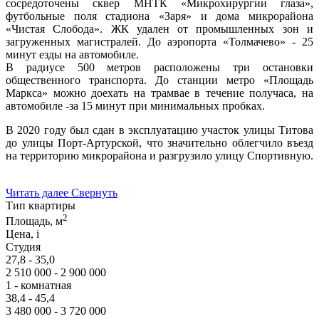
сосредоточены сквер МНТК «Микрохирургии глаза»,
футбольные поля стадиона «Заря» и дома микрорайона
«Чистая Слобода». ЖК удален от промышленных зон и
загруженных магистралей. До аэропорта «Толмачево» - 25
минут езды на автомобиле.
В радиусе 500 метров расположены три остановки
общественного транспорта. До станции метро «Площадь
Маркса» можно доехать на трамвае в течение получаса, на
автомобиле -за 15 минут при минимальных пробках.
В 2020 году был сдан в эксплуатацию участок улицы Титова
до улицы Порт-Артурской, что значительно облегчило въезд
на территорию микрорайона и разгрузило улицу Спортивную.
Читать далее
Свернуть
Тип квартиры
2
Площадь, м
Цена,
i
Студия
27,8 - 35,0
2 510 000 - 2 900 000
1 - комнатная
38,4 - 45,4
3 480 000 - 3 720 000