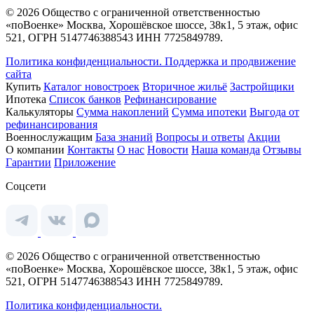
© 2026 Общество с ограниченной ответственностью
«поВоенке» Москва, Хорошёвское шоссе, 38к1, 5 этаж, офис
521, ОГРН 5147746388543 ИНН 7725849789.
Политика конфиденциальности.
Поддержка и продвижение
сайта
Купить
Каталог новостроек
Вторичное жильё
Застройщики
Ипотека
Список банков
Рефинансирование
Калькуляторы
Сумма накоплений
Сумма ипотеки
Выгода от
рефинансирования
Военнослужащим
База знаний
Вопросы и ответы
Акции
О компании
Контакты
О нас
Новости
Наша команда
Отзывы
Гарантии
Приложение
Соцсети
© 2026 Общество с ограниченной ответственностью
«поВоенке» Москва, Хорошёвское шоссе, 38к1, 5 этаж, офис
521, ОГРН 5147746388543 ИНН 7725849789.
Политика конфиденциальности.