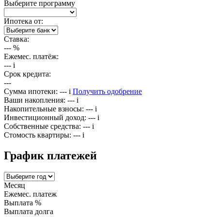
Выберите программу
Ипотека от:
Ставка:
---
%
Ежемес. платёж:
---
i
Срок кредита:
---
Сумма ипотеки:
---
i
Получить одобрение
Ваши накопления:
---
i
Накопительные взносы:
---
i
Инвестиционный доход:
---
i
Собственные средства:
---
i
Стомость квартиры:
---
i
График платежей
Месяц
Ежемес. платеж
Выплата %
Выплата долга