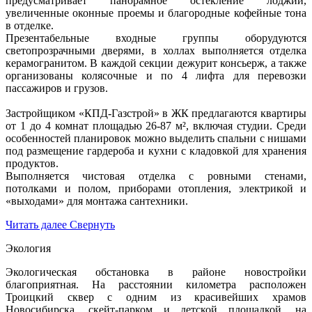
предусматривает панорамное остекление лоджий,
увеличенные оконные проемы и благородные кофейные тона
в отделке.
Презентабельные входные группы оборудуются
светопрозрачными дверями, в холлах выполняется отделка
керамогранитом. В каждой секции дежурит консьерж, а также
организованы колясочные и по 4 лифта для перевозки
пассажиров и грузов.
Застройщиком «КПД-Газстрой» в ЖК предлагаются квартиры
от 1 до 4 комнат площадью 26-87 м², включая студии. Среди
особенностей планировок можно выделить спальни с нишами
под размещение гардероба и кухни с кладовкой для хранения
продуктов.
Выполняется чистовая отделка с ровными стенами,
потолками и полом, приборами отопления, электрикой и
«выходами» для монтажа сантехники.
Читать далее
Свернуть
Экология
Экологическая обстановка в районе новостройки
благоприятная. На расстоянии километра расположен
Троицкий сквер с одним из красивейших храмов
Новосибирска, скейт-парком и детской площадкой, на