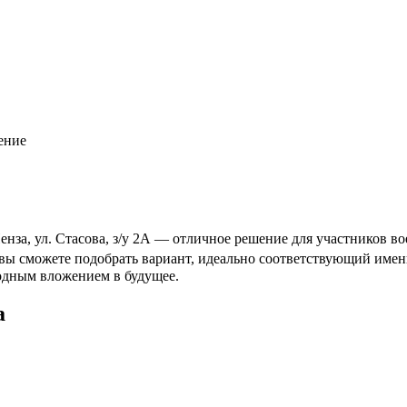
ение
нза, ул. Стасова, з/у 2А — отличное решение для участников во
у вы сможете подобрать вариант, идеально соответствующий им
годным вложением в будущее.
а