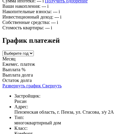
Сумма ипотеки:
---
i
Получить одобрение
Ваши накопления:
---
i
Накопительные взносы:
---
i
Инвестиционный доход:
---
i
Собственные средства:
---
i
Стомость квартиры:
---
i
График платежей
Месяц
Ежемес. платеж
Выплата %
Выплата долга
Остаток долга
Развернуть график
Свернуть
Застройщик:
Рисан
Адрес:
Пензенская область, г. Пенза, ул. Стасова, з/у 2А
Тип:
многоквартирный дом
Класс:
Комфорт