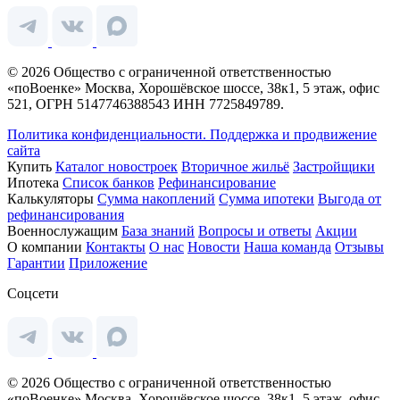
© 2026 Общество с ограниченной ответственностью
«поВоенке» Москва, Хорошёвское шоссе, 38к1, 5 этаж, офис
521, ОГРН 5147746388543 ИНН 7725849789.
Политика конфиденциальности.
Поддержка и продвижение
сайта
Купить
Каталог новостроек
Вторичное жильё
Застройщики
Ипотека
Список банков
Рефинансирование
Калькуляторы
Сумма накоплений
Сумма ипотеки
Выгода от
рефинансирования
Военнослужащим
База знаний
Вопросы и ответы
Акции
О компании
Контакты
О нас
Новости
Наша команда
Отзывы
Гарантии
Приложение
Соцсети
© 2026 Общество с ограниченной ответственностью
«поВоенке» Москва, Хорошёвское шоссе, 38к1, 5 этаж, офис