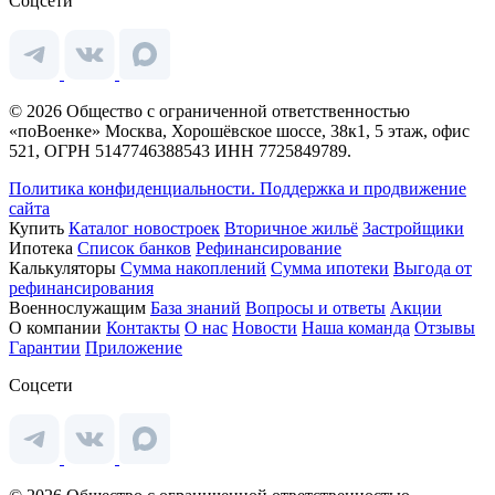
Соцсети
© 2026 Общество с ограниченной ответственностью
«поВоенке» Москва, Хорошёвское шоссе, 38к1, 5 этаж, офис
521, ОГРН 5147746388543 ИНН 7725849789.
Политика конфиденциальности.
Поддержка и продвижение
сайта
Купить
Каталог новостроек
Вторичное жильё
Застройщики
Ипотека
Список банков
Рефинансирование
Калькуляторы
Сумма накоплений
Сумма ипотеки
Выгода от
рефинансирования
Военнослужащим
База знаний
Вопросы и ответы
Акции
О компании
Контакты
О нас
Новости
Наша команда
Отзывы
Гарантии
Приложение
Соцсети