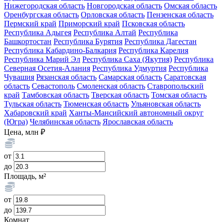
Нижегородская область
Новгородская область
Омская область
Оренбургская область
Орловская область
Пензенская область
Пермский край
Приморский край
Псковская область
Республика Адыгея
Республика Алтай
Республика
Башкортостан
Республика Бурятия
Республика Дагестан
Республика Кабардино-Балкария
Республика Карелия
Республика Марий Эл
Республика Саха (Якутия)
Республика
Северная Осетия-Алания
Республика Удмуртия
Республика
Чувашия
Рязанская область
Самарская область
Саратовская
область
Севастополь
Смоленская область
Ставропольский
край
Тамбовская область
Тверская область
Томская область
Тульская область
Тюменская область
Ульяновская область
Хабаровский край
Ханты-Мансийский автономный округ
(Югра)
Челябинская область
Ярославская область
Цена, млн ₽
от
до
Площадь, м²
от
до
Комнат