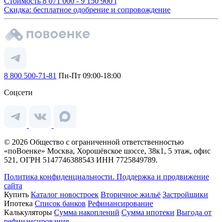
Стоимость
8 071 000 - 9 150 900
i
Скидка: бесплатное одобрение и сопровождение
8 800 500-71-81
Пн-Пт 09:00-18:00
Соцсети
© 2026 Общество с ограниченной ответственностью
«поВоенке» Москва, Хорошёвское шоссе, 38к1, 5 этаж, офис
521, ОГРН 5147746388543 ИНН 7725849789.
Политика конфиденциальности.
Поддержка и продвижение
сайта
Купить
Каталог новостроек
Вторичное жильё
Застройщики
Ипотека
Список банков
Рефинансирование
Калькуляторы
Сумма накоплений
Сумма ипотеки
Выгода от
рефинансирования