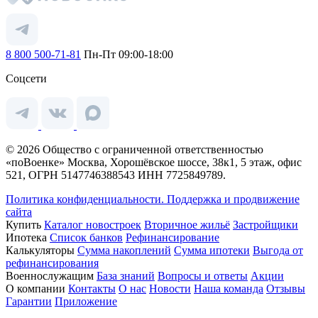
8 800 500-71-81
Пн-Пт 09:00-18:00
Соцсети
© 2026 Общество с ограниченной ответственностью
«поВоенке» Москва, Хорошёвское шоссе, 38к1, 5 этаж, офис
521, ОГРН 5147746388543 ИНН 7725849789.
Политика конфиденциальности.
Поддержка и продвижение
сайта
Купить
Каталог новостроек
Вторичное жильё
Застройщики
Ипотека
Список банков
Рефинансирование
Калькуляторы
Сумма накоплений
Сумма ипотеки
Выгода от
рефинансирования
Военнослужащим
База знаний
Вопросы и ответы
Акции
О компании
Контакты
О нас
Новости
Наша команда
Отзывы
Гарантии
Приложение