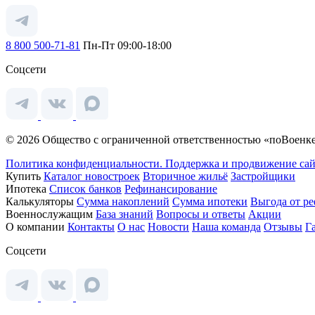
8 800 500-71-81
Пн-Пт 09:00-18:00
Соцсети
© 2026 Общество с ограниченной ответственностью «поВоенке
Политика конфиденциальности.
Поддержка и продвижение сай
Купить
Каталог новостроек
Вторичное жильё
Застройщики
Ипотека
Список банков
Рефинансирование
Калькуляторы
Сумма накоплений
Сумма ипотеки
Выгода от р
Военнослужащим
База знаний
Вопросы и ответы
Акции
О компании
Контакты
О нас
Новости
Наша команда
Отзывы
Г
Соцсети