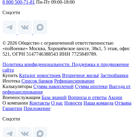
8 800 500-71-81
Пн-Пт 09:00-18:00
Соцсети
© 2026 Общество с ограниченной ответственностью
«поВоенке» Москва, Хорошёвское шоссе, 38к1, 5 этаж, офис
521, ОГРН 5147746388543 ИНН 7725849789.
Политика конфиденциальности.
Поддержка и продвижение
сайта
Купить
Каталог новостроек
Вторичное жильё
Застройщики
Ипотека
Список банков
Рефинансирование
Калькуляторы
Сумма накоплений
Сумма ипотеки
Выгода от
рефинансирования
Военнослужащим
База знаний
Вопросы и ответы
Акции
О компании
Контакты
О нас
Новости
Наша команда
Отзывы
Гарантии
Приложение
Соцсети