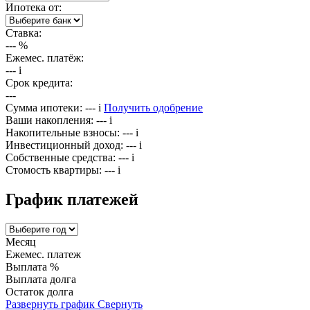
Ипотека от:
Ставка:
---
%
Ежемес. платёж:
---
i
Срок кредита:
---
Сумма ипотеки:
---
i
Получить одобрение
Ваши накопления:
---
i
Накопительные взносы:
---
i
Инвестиционный доход:
---
i
Собственные средства:
---
i
Стомость квартиры:
---
i
График платежей
Месяц
Ежемес. платеж
Выплата %
Выплата долга
Остаток долга
Развернуть график
Свернуть