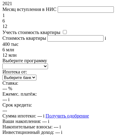
2021
Месяц вступления в НИС
1
6
12
Учесть стоимость квартиры
Стоимость квартиры
i
400 тыс
6 млн
12 млн
Выберите программу
Ипотека от:
Ставка:
---
%
Ежемес. платёж:
---
i
Срок кредита:
---
Сумма ипотеки:
---
i
Получить одобрение
Ваши накопления:
---
i
Накопительные взносы:
---
i
Инвестиционный доход:
---
i