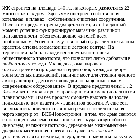
ЖК строится на площади 140 га, на которых разместятся 22
многоэтажных дома. Здесь уже построена собственная
котельная, в планах - собственные очистные сооружения.
Проектом предусмотрены два детских садика. На данный
момент успешно функционируют магазины различной
направленности, обеспечивающие жителей всем
необходимым, Успешно ведут свою работу различные салоны
красоты, аптеки, зоомагазины и детские центры. На
территории района находится конечная остановка
общественного транспорта, что позволяет легко добраться в
любую точку города. У каждого дома широкая
благоустроенная придомовая территория, в каждом дворе
зоны зеленых насаждений, наличие мест для стоянки личного
автотранспорта, детские площадки, оснащенные самым
современным оборудованием. В продаже представлены 1-, 2-,
3-х-комнатные квартиры с просторными и функциональными
планировками. Вы без проблем сможете выбрать наиболее
подходящую вам квартиру - вариантов десятки. А еще есть
возможность получить отличный ремонт: отличительная
черта квартир от "ВКБ-Новостройки" в том, что дома сдаются
с полноценным ремонтом "под ключ", куда входят обои и
линолеум, натяжные потолки, деревянные межкомнатные
двери и качественная плитка в санузле, а также уже
установленная сантехника, двери, печь и раковина на кухне.