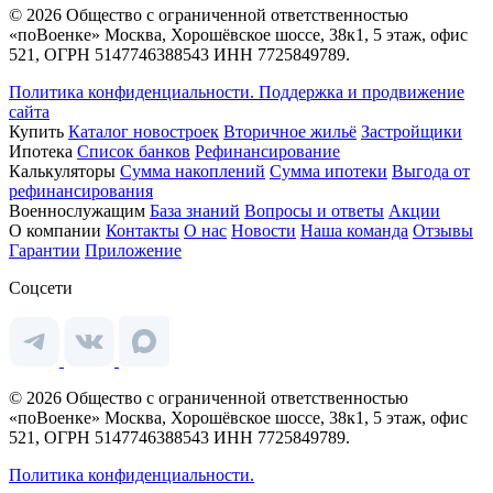
© 2026 Общество с ограниченной ответственностью
«поВоенке» Москва, Хорошёвское шоссе, 38к1, 5 этаж, офис
521, ОГРН 5147746388543 ИНН 7725849789.
Политика конфиденциальности.
Поддержка и продвижение
сайта
Купить
Каталог новостроек
Вторичное жильё
Застройщики
Ипотека
Список банков
Рефинансирование
Калькуляторы
Сумма накоплений
Сумма ипотеки
Выгода от
рефинансирования
Военнослужащим
База знаний
Вопросы и ответы
Акции
О компании
Контакты
О нас
Новости
Наша команда
Отзывы
Гарантии
Приложение
Соцсети
© 2026 Общество с ограниченной ответственностью
«поВоенке» Москва, Хорошёвское шоссе, 38к1, 5 этаж, офис
521, ОГРН 5147746388543 ИНН 7725849789.
Политика конфиденциальности.