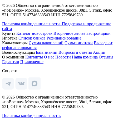
© 2026 Общество с ограниченной ответственностью
«поВоенке» Москва, Хорошёвское шоссе, 38к1, 5 этаж, офис
521, ОГРН 5147746388543 ИНН 7725849789.
Политика конфиденциальности.
Поддержка и продвижение
сайта
Купить
Каталог новостроек
Вторичное жильё
Застройщики
Ипотека
Список банков
Рефинансирование
Калькуляторы
Сумма накоплений
Сумма ипотеки
Выгода от
рефинансирования
Военнослужащим
База знаний
Вопросы и ответы
Акции
О компании
Контакты
О нас
Новости
Наша команда
Отзывы
Гарантии
Приложение
Соцсети
© 2026 Общество с ограниченной ответственностью
«поВоенке» Москва, Хорошёвское шоссе, 38к1, 5 этаж, офис
521, ОГРН 5147746388543 ИНН 7725849789.
Политика конфиденциальности.