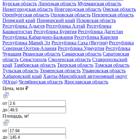
Курская область
Липецкая область
Мурманская область
Нижегородская область
Новгородская область
Омская область
Оренбургская область
Орловская область
Пензенская область
Пермский край
Приморский край
Псковская область
Республика Адыгея
Республика Алтай
Республика
Башкортостан
Республика Бурятия
Республика Дагестан
Республика Кабардино-Балкария
Республика Карелия
Республика Марий Эл
Республика Саха (Якутия)
Республика
Северная Осетия-Алания
Республика Удмуртия
Республика
Чувашия
Рязанская область
Самарская область
Саратовская
область
Севастополь
Смоленская область
Ставропольский
край
Тамбовская область
Тверская область
Томская область
Тульская область
Тюменская область
Ульяновская область
Хабаровский край
Ханты-Мансийский автономный округ
(Югра)
Челябинская область
Ярославская область
Цена, млн ₽
от
до
Площадь, м²
от
до