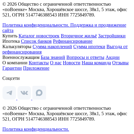
© 2026 Общество с ограниченной ответственностью
«поВоенке» Москва, Хорошёвское шоссе, 38к1, 5 этаж, офис
521, ОГРН 5147746388543 ИНН 7725849789.
Политика конфиденциальности.
Поддержка и продвижение
сайта
Купить
Каталог новостроек
Вторичное жильё
Застройщики
Ипотека
Список банков
Рефинансирование
Калькуляторы
Сумма накоплений
Сумма ипотеки
Выгода от
рефинансирования
Военнослужащим
База знаний
Вопросы и ответы
Акции
О компании
Контакты
О нас
Новости
Наша команда
Отзывы
Гарантии
Приложение
Соцсети
© 2026 Общество с ограниченной ответственностью
«поВоенке» Москва, Хорошёвское шоссе, 38к1, 5 этаж, офис
521, ОГРН 5147746388543 ИНН 7725849789.
Политика конфиденциальности.