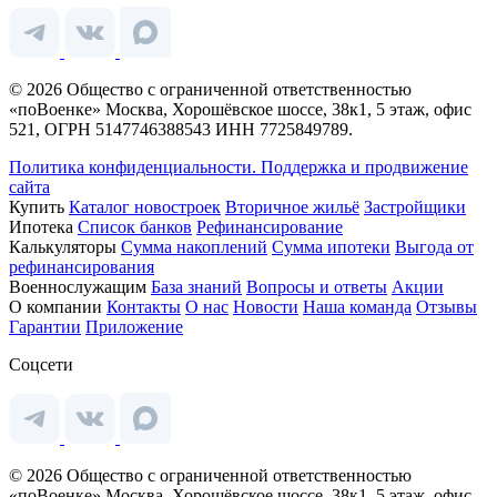
© 2026 Общество с ограниченной ответственностью
«поВоенке» Москва, Хорошёвское шоссе, 38к1, 5 этаж, офис
521, ОГРН 5147746388543 ИНН 7725849789.
Политика конфиденциальности.
Поддержка и продвижение
сайта
Купить
Каталог новостроек
Вторичное жильё
Застройщики
Ипотека
Список банков
Рефинансирование
Калькуляторы
Сумма накоплений
Сумма ипотеки
Выгода от
рефинансирования
Военнослужащим
База знаний
Вопросы и ответы
Акции
О компании
Контакты
О нас
Новости
Наша команда
Отзывы
Гарантии
Приложение
Соцсети
© 2026 Общество с ограниченной ответственностью
«поВоенке» Москва, Хорошёвское шоссе, 38к1, 5 этаж, офис