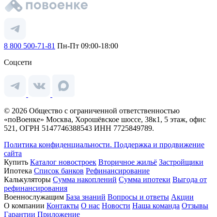
8 800 500-71-81
Пн-Пт 09:00-18:00
Соцсети
© 2026 Общество с ограниченной ответственностью
«поВоенке» Москва, Хорошёвское шоссе, 38к1, 5 этаж, офис
521, ОГРН 5147746388543 ИНН 7725849789.
Политика конфиденциальности.
Поддержка и продвижение
сайта
Купить
Каталог новостроек
Вторичное жильё
Застройщики
Ипотека
Список банков
Рефинансирование
Калькуляторы
Сумма накоплений
Сумма ипотеки
Выгода от
рефинансирования
Военнослужащим
База знаний
Вопросы и ответы
Акции
О компании
Контакты
О нас
Новости
Наша команда
Отзывы
Гарантии
Приложение