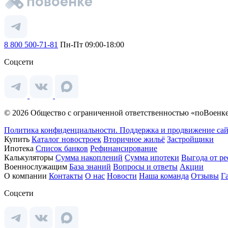
8 800 500-71-81
Пн-Пт 09:00-18:00
Соцсети
© 2026 Общество с ограниченной ответственностью «поВоенке
Политика конфиденциальности.
Поддержка и продвижение сай
Купить
Каталог новостроек
Вторичное жильё
Застройщики
Ипотека
Список банков
Рефинансирование
Калькуляторы
Сумма накоплений
Сумма ипотеки
Выгода от р
Военнослужащим
База знаний
Вопросы и ответы
Акции
О компании
Контакты
О нас
Новости
Наша команда
Отзывы
Г
Соцсети