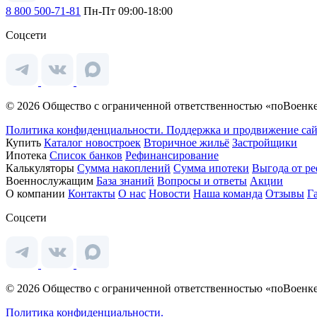
8 800 500-71-81
Пн-Пт 09:00-18:00
Соцсети
© 2026 Общество с ограниченной ответственностью «поВоенке
Политика конфиденциальности.
Поддержка и продвижение сай
Купить
Каталог новостроек
Вторичное жильё
Застройщики
Ипотека
Список банков
Рефинансирование
Калькуляторы
Сумма накоплений
Сумма ипотеки
Выгода от р
Военнослужащим
База знаний
Вопросы и ответы
Акции
О компании
Контакты
О нас
Новости
Наша команда
Отзывы
Г
Соцсети
© 2026 Общество с ограниченной ответственностью «поВоенке
Политика конфиденциальности.