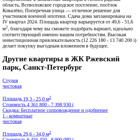
область, Всеволожское городское поселение, посёлок
Ковалёво, Поперечная улица — отличное решение для
участников военной ипотеки. Сдача дома запланирована на
IV квартал 2024. Площадь квартир варьируется от 49,6 - 51,6
2
м
, благодаря чему вы сможете подобрать вариант, идеально
соответствующий именно вашим потребностям. Высокая
инвестиционная привлекательность (12 226 180 - 13 740 200
i
)
делает покупку выгодным вложением в будущее.
Другие квартиры в ЖК Ржевский
парк, Санкт-Петербург
Студия
чистовая
2
Площадь
19,3 - 25,0 м
Стоимость
4 361 800 - 7 398 930
i
Скидка: Бесплатное сопровождение и одобрение
1 - комнатные
чистовая
2
Площадь
29,6 - 34,0 м
Стоимость
6 456 450 - 8 900 080
i