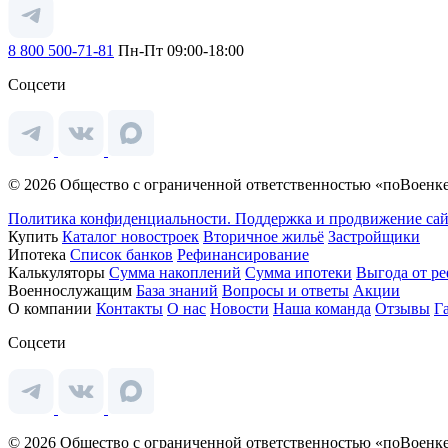
8 800 500-71-81
Пн-Пт 09:00-18:00
Соцсети
© 2026 Общество с ограниченной ответственностью «поВоенке
Политика конфиденциальности.
Поддержка и продвижение сай
Купить
Каталог новостроек
Вторичное жильё
Застройщики
Ипотека
Список банков
Рефинансирование
Калькуляторы
Сумма накоплений
Сумма ипотеки
Выгода от р
Военнослужащим
База знаний
Вопросы и ответы
Акции
О компании
Контакты
О нас
Новости
Наша команда
Отзывы
Г
Соцсети
© 2026 Общество с ограниченной ответственностью «поВоенке