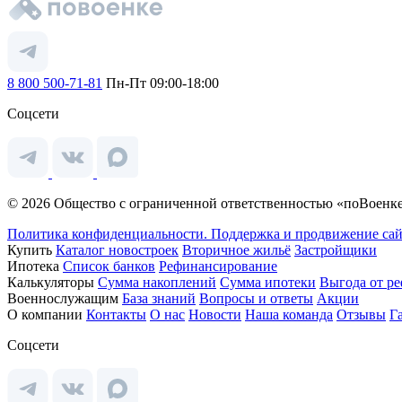
8 800 500-71-81
Пн-Пт 09:00-18:00
Соцсети
© 2026 Общество с ограниченной ответственностью «поВоенке
Политика конфиденциальности.
Поддержка и продвижение сай
Купить
Каталог новостроек
Вторичное жильё
Застройщики
Ипотека
Список банков
Рефинансирование
Калькуляторы
Сумма накоплений
Сумма ипотеки
Выгода от р
Военнослужащим
База знаний
Вопросы и ответы
Акции
О компании
Контакты
О нас
Новости
Наша команда
Отзывы
Г
Соцсети