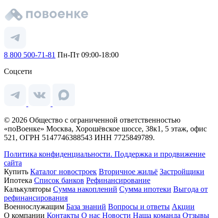
8 800 500-71-81
Пн-Пт 09:00-18:00
Соцсети
© 2026 Общество с ограниченной ответственностью
«поВоенке» Москва, Хорошёвское шоссе, 38к1, 5 этаж, офис
521, ОГРН 5147746388543 ИНН 7725849789.
Политика конфиденциальности.
Поддержка и продвижение
сайта
Купить
Каталог новостроек
Вторичное жильё
Застройщики
Ипотека
Список банков
Рефинансирование
Калькуляторы
Сумма накоплений
Сумма ипотеки
Выгода от
рефинансирования
Военнослужащим
База знаний
Вопросы и ответы
Акции
О компании
Контакты
О нас
Новости
Наша команда
Отзывы