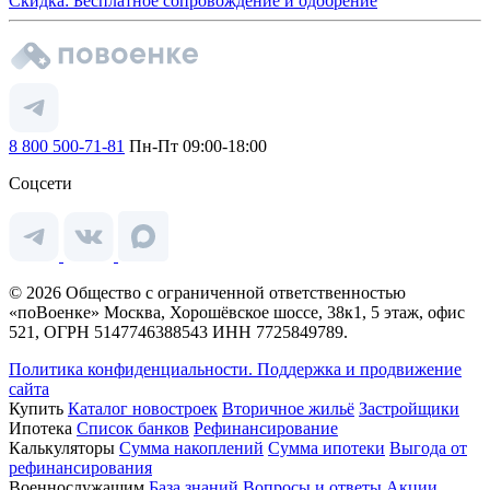
Скидка: Бесплатное сопровождение и одобрение
8 800 500-71-81
Пн-Пт 09:00-18:00
Соцсети
© 2026 Общество с ограниченной ответственностью
«поВоенке» Москва, Хорошёвское шоссе, 38к1, 5 этаж, офис
521, ОГРН 5147746388543 ИНН 7725849789.
Политика конфиденциальности.
Поддержка и продвижение
сайта
Купить
Каталог новостроек
Вторичное жильё
Застройщики
Ипотека
Список банков
Рефинансирование
Калькуляторы
Сумма накоплений
Сумма ипотеки
Выгода от
рефинансирования
Военнослужащим
База знаний
Вопросы и ответы
Акции