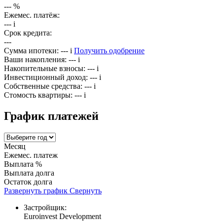
---
%
Ежемес. платёж:
---
i
Срок кредита:
---
Сумма ипотеки:
---
i
Получить одобрение
Ваши накопления:
---
i
Накопительные взносы:
---
i
Инвестиционный доход:
---
i
Собственные средства:
---
i
Стомость квартиры:
---
i
График платежей
Месяц
Ежемес. платеж
Выплата %
Выплата долга
Остаток долга
Развернуть график
Свернуть
Застройщик:
Euroinvest Development