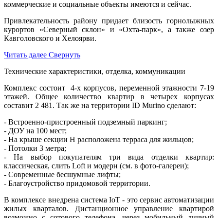
коммерческие и социальные объекты имеются и сейчас.
Привлекательность району придает близость горнолыжных
курортов «Северный склон» и «Охта-парк», а также озер
Кавголовского и Хелоярви.
Читать далее
Свернуть
Технические характеристики, отделка, коммуникации
Комплекс состоит 4-х корпусов, переменной этажности 7-19
этажей. Общее количество квартир в четырех корпусах
составит 2 481. Так же на территории ID Murino сделают:
- Встроенно-пристроенный подземный паркинг;
- ДОУ на 100 мест;
- На крыше секции Н расположена терраса для жильцов;
- Потолки 3 метра;
- На выбор покупателям три вида отделки квартир:
классическая, слить Loft и модерн (см. в фото-галереи);
- Современные бесшумные лифты;
- Благоустройство придомовой территории.
В комплексе внедрена система IoT - это сервис автоматизации
жилых кварталов. Дистанционное управление квартирой
возможно с сотового телефона, через мобильный личный