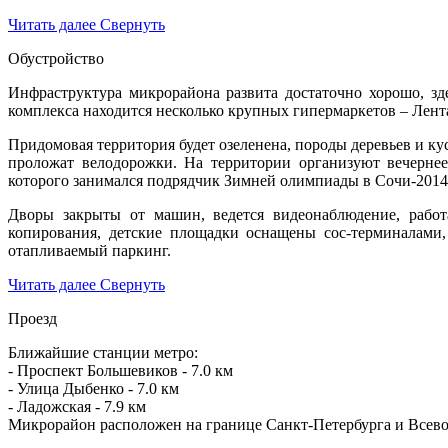
Читать далее
Свернуть
Обустройство
Инфраструктура микрорайона развита достаточно хорошо, зд
комплекса находится несколько крупных гипермаркетов – Лента
Придомовая территория будет озеленена, породы деревьев и кус
проложат велодорожки. На территории организуют вечерне
которого занимался подрядчик Зимней олимпиады в Сочи-2014
Дворы закрыты от машин, ведется видеонаблюдение, рабо
копирования, детские площадки оснащены сос-терминалами,
отапливаемый паркинг.
Читать далее
Свернуть
Проезд
Ближайшие станции метро:
- Проспект Большевиков - 7.0 км
- Улица Дыбенко - 7.0 км
- Ладожская - 7.9 км
Микрорайон расположен на границе Санкт-Петербурга и Всевол