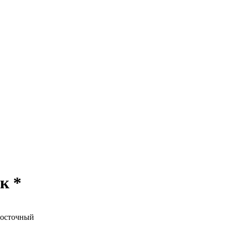
к *
Восточный