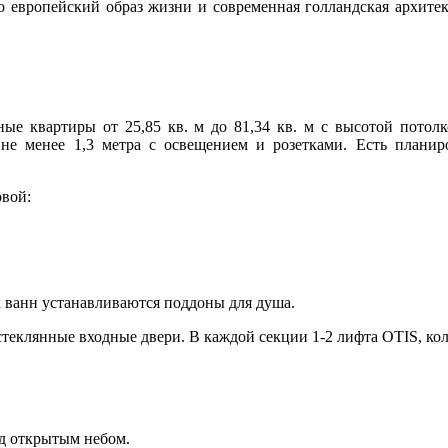
то европейский образ жизни и современная голландская архитек
атные квартиры от 25,85 кв. м до 81,34 кв. м с высотой пото
 не менее 1,3 метра с освещением и розетками. Есть плани
овой:
х ванн устанавливаются поддоны для душа.
 стеклянные входные двери. В каждой секции 1-2 лифта OTIS, к
д открытым небом.