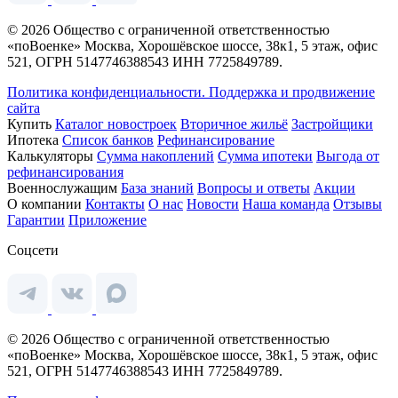
© 2026 Общество с ограниченной ответственностью
«поВоенке» Москва, Хорошёвское шоссе, 38к1, 5 этаж, офис
521, ОГРН 5147746388543 ИНН 7725849789.
Политика конфиденциальности.
Поддержка и продвижение
сайта
Купить
Каталог новостроек
Вторичное жильё
Застройщики
Ипотека
Список банков
Рефинансирование
Калькуляторы
Сумма накоплений
Сумма ипотеки
Выгода от
рефинансирования
Военнослужащим
База знаний
Вопросы и ответы
Акции
О компании
Контакты
О нас
Новости
Наша команда
Отзывы
Гарантии
Приложение
Соцсети
© 2026 Общество с ограниченной ответственностью
«поВоенке» Москва, Хорошёвское шоссе, 38к1, 5 этаж, офис
521, ОГРН 5147746388543 ИНН 7725849789.