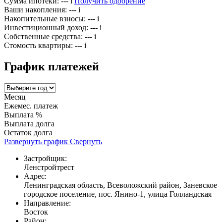
Сумма ипотеки:
---
i
Получить одобрение
Ваши накопления:
---
i
Накопительные взносы:
---
i
Инвестиционный доход:
---
i
Собственные средства:
---
i
Стомость квартиры:
---
i
График платежей
Месяц
Ежемес. платеж
Выплата %
Выплата долга
Остаток долга
Развернуть график
Свернуть
Застройщик:
Ленстройтрест
Адрес:
Ленинградская область, Всеволожский район, Заневское
городское поселение, пос. Янино-1, улица Голландская
Направление:
Восток
Район: