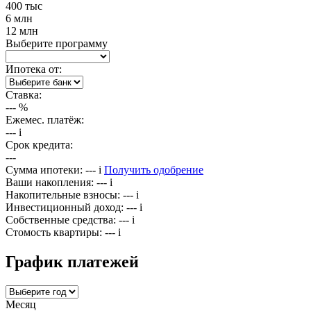
400 тыс
6 млн
12 млн
Выберите программу
Ипотека от:
Ставка:
---
%
Ежемес. платёж:
---
i
Срок кредита:
---
Сумма ипотеки:
---
i
Получить одобрение
Ваши накопления:
---
i
Накопительные взносы:
---
i
Инвестиционный доход:
---
i
Собственные средства:
---
i
Стомость квартиры:
---
i
График платежей
Месяц