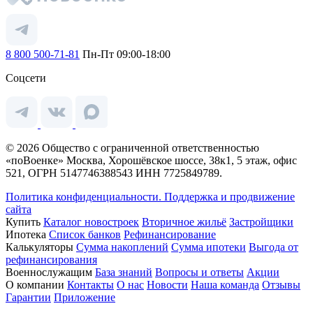
8 800 500-71-81
Пн-Пт 09:00-18:00
Соцсети
© 2026 Общество с ограниченной ответственностью
«поВоенке» Москва, Хорошёвское шоссе, 38к1, 5 этаж, офис
521, ОГРН 5147746388543 ИНН 7725849789.
Политика конфиденциальности.
Поддержка и продвижение
сайта
Купить
Каталог новостроек
Вторичное жильё
Застройщики
Ипотека
Список банков
Рефинансирование
Калькуляторы
Сумма накоплений
Сумма ипотеки
Выгода от
рефинансирования
Военнослужащим
База знаний
Вопросы и ответы
Акции
О компании
Контакты
О нас
Новости
Наша команда
Отзывы
Гарантии
Приложение