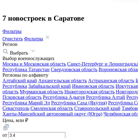
7 новостроек в Саратове
Фильтры
Очистить
Фильтры
Регион
Выбрать
Выбор военнослужащих
Москва и Московская область
Санкт-Петербург и Ленинградска
Республика Татарстан
Свердловская область
Воронежская обла
Регионы по алфавиту
Алтайский край
Архангельская область
Астраханская область
Б
Республика
Забайкальский край
Ивановская область
Иркутская
область
Мурманская область
Нижегородская область
Новгородс
Псковская область
Республика Адыгея
Республика Алтай
Респ
Республика Марий Эл
Республика Саха (Якутия)
Республика С
Севастополь
Смоленская область
Ставропольский край
Тамбовс
Ханты-Мансийский автономный округ (Югра)
Челябинская об
Цена, млн ₽
от