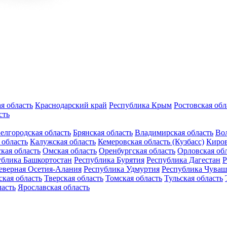
я область
Краснодарский край
Республика Крым
Ростовская обл
сть
елгородская область
Брянская область
Владимирская область
Вол
 область
Калужская область
Кемеровская область (Кузбасс)
Киров
кая область
Омская область
Оренбургская область
Орловская об
ублика Башкортостан
Республика Бурятия
Республика Дагестан
Р
еверная Осетия-Алания
Республика Удмуртия
Республика Чуваш
кая область
Тверская область
Томская область
Тульская область
ласть
Ярославская область