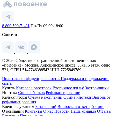
8 800 500-71-81
Пн-Пт 09:00-18:00
Соцсети
© 2026 Общество с ограниченной ответственностью
«поВоенке» Москва, Хорошёвское шоссе, 38к1, 5 этаж, офис
521, ОГРН 5147746388543 ИНН 7725849789.
Политика конфиденциальности.
Поддержка и продвижение
сайта
Купить
Каталог новостроек
Вторичное жильё
Застройщики
Ипотека
Список банков
Рефинансирование
Калькуляторы
Сумма накоплений
Сумма ипотеки
Выгода от
рефинансирования
Военнослужащим
База знаний
Вопросы и ответы
Акции
О компании
Контакты
О нас
Новости
Наша команда
Отзывы
Гарантии
Приложение