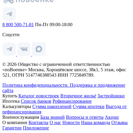
8 800 500-71-81
Пн-Пт 09:00-18:00
Соцсети
© 2026 Общество с ограниченной ответственностью
«поВоенке» Москва, Хорошёвское шоссе, 38к1, 5 этаж, офис
521, ОГРН 5147746388543 ИНН 7725849789.
Политика конфиденциальности.
Поддержка и продвижение
сайта
Купить
Каталог новостроек
Вторичное жильё
Застройщики
Ипотека
Список банков
Рефинансирование
Калькуляторы
Сумма накоплений
Сумма ипотеки
Выгода от
рефинансирования
Военнослужащим
База знаний
Вопросы и ответы
Акции
О компании
Контакты
О нас
Новости
Наша команда
Отзывы
Гарантии
Приложение