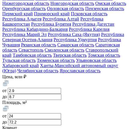
Нижегородская область
Новгородская область
Омская область
Оренбургская область
Орловская область
Пензенская область
Пермский край
Приморский край
Псковская область
Республика Адыгея
Республика Алтай
Республика
Башкортостан
Республика Бурятия
Республика Дагестан
Республика Кабардино-Балкария
Республика Карелия
Республика Марий Эл
Республика Саха (Якутия)
Республика
Северная Осетия-Алания
Республика Удмуртия
Республика
Чувашия
Рязанская область
Самарская область
Саратовская
область
Севастополь
Смоленская область
Ставропольский
край
Тамбовская область
Тверская область
Томская область
Тульская область
Тюменская область
Ульяновская область
Хабаровский край
Ханты-Мансийский автономный округ
(Югра)
Челябинская область
Ярославская область
Цена, млн ₽
от
до
Площадь, м²
от
до
Комнат