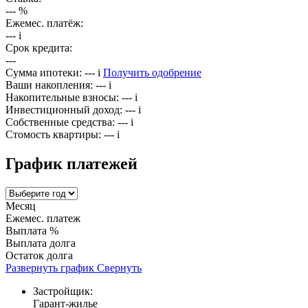
---
%
Ежемес. платёж:
---
i
Срок кредита:
---
Сумма ипотеки:
---
i
Получить одобрение
Ваши накопления:
---
i
Накопительные взносы:
---
i
Инвестиционный доход:
---
i
Собственные средства:
---
i
Стомость квартиры:
---
i
График платежей
Месяц
Ежемес. платеж
Выплата %
Выплата долга
Остаток долга
Развернуть график
Свернуть
Застройщик:
Гарант-жилье