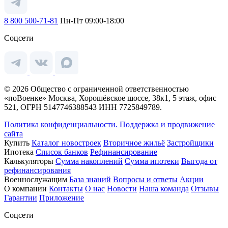
8 800 500-71-81
Пн-Пт 09:00-18:00
Соцсети
© 2026 Общество с ограниченной ответственностью
«поВоенке» Москва, Хорошёвское шоссе, 38к1, 5 этаж, офис
521, ОГРН 5147746388543 ИНН 7725849789.
Политика конфиденциальности.
Поддержка и продвижение
сайта
Купить
Каталог новостроек
Вторичное жильё
Застройщики
Ипотека
Список банков
Рефинансирование
Калькуляторы
Сумма накоплений
Сумма ипотеки
Выгода от
рефинансирования
Военнослужащим
База знаний
Вопросы и ответы
Акции
О компании
Контакты
О нас
Новости
Наша команда
Отзывы
Гарантии
Приложение
Соцсети