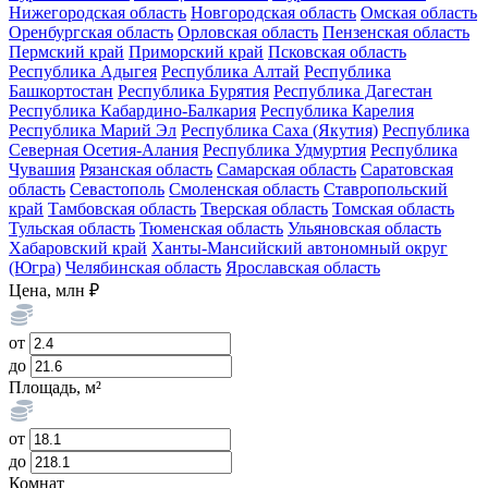
Нижегородская область
Новгородская область
Омская область
Оренбургская область
Орловская область
Пензенская область
Пермский край
Приморский край
Псковская область
Республика Адыгея
Республика Алтай
Республика
Башкортостан
Республика Бурятия
Республика Дагестан
Республика Кабардино-Балкария
Республика Карелия
Республика Марий Эл
Республика Саха (Якутия)
Республика
Северная Осетия-Алания
Республика Удмуртия
Республика
Чувашия
Рязанская область
Самарская область
Саратовская
область
Севастополь
Смоленская область
Ставропольский
край
Тамбовская область
Тверская область
Томская область
Тульская область
Тюменская область
Ульяновская область
Хабаровский край
Ханты-Мансийский автономный округ
(Югра)
Челябинская область
Ярославская область
Цена, млн ₽
от
до
Площадь, м²
от
до
Комнат