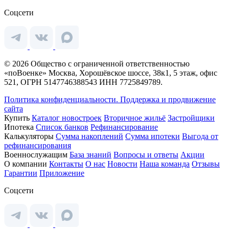
Соцсети
© 2026 Общество с ограниченной ответственностью
«поВоенке» Москва, Хорошёвское шоссе, 38к1, 5 этаж, офис
521, ОГРН 5147746388543 ИНН 7725849789.
Политика конфиденциальности.
Поддержка и продвижение
сайта
Купить
Каталог новостроек
Вторичное жильё
Застройщики
Ипотека
Список банков
Рефинансирование
Калькуляторы
Сумма накоплений
Сумма ипотеки
Выгода от
рефинансирования
Военнослужащим
База знаний
Вопросы и ответы
Акции
О компании
Контакты
О нас
Новости
Наша команда
Отзывы
Гарантии
Приложение
Соцсети