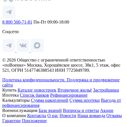
8 800 500-71-81
Пн-Пт 09:00-18:00
Соцсети
© 2026 Общество с ограниченной ответственностью
«поВоенке» Москва, Хорошёвское шоссе, 38к1, 5 этаж, офис
521, ОГРН 5147746388543 ИНН 7725849789.
Политика конфиденциальности.
Поддержка и продвижение
сайта
Купить
Каталог новостроек
Вторичное жильё
Застройщики
Ипотека
Список банков
Рефинансирование
Калькуляторы
Сумма накоплений
Сумма ипотеки
Выгода от
рефинансирования
Военнослужащим
База знаний
Вопросы и ответы
Акции
О компании
Контакты
О нас
Новости
Наша команда
Отзывы
Гарантии
Приложение