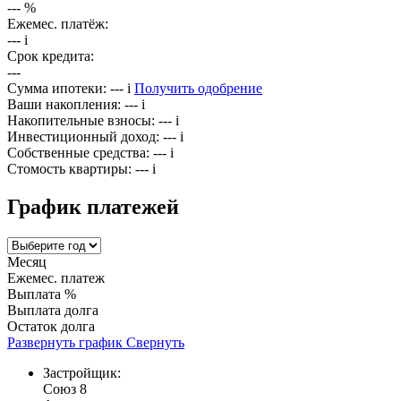
---
%
Ежемес. платёж:
---
i
Срок кредита:
---
Сумма ипотеки:
---
i
Получить одобрение
Ваши накопления:
---
i
Накопительные взносы:
---
i
Инвестиционный доход:
---
i
Собственные средства:
---
i
Стомость квартиры:
---
i
График платежей
Месяц
Ежемес. платеж
Выплата %
Выплата долга
Остаток долга
Развернуть график
Свернуть
Застройщик:
Союз 8