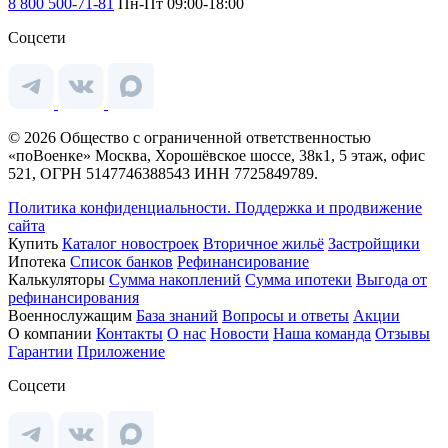
8 800 500-71-81
Пн-Пт 09:00-18:00
Соцсети
© 2026 Общество с ограниченной ответственностью
«поВоенке» Москва, Хорошёвское шоссе, 38к1, 5 этаж, офис
521, ОГРН 5147746388543 ИНН 7725849789.
Политика конфиденциальности.
Поддержка и продвижение
сайта
Купить
Каталог новостроек
Вторичное жильё
Застройщики
Ипотека
Список банков
Рефинансирование
Калькуляторы
Сумма накоплений
Сумма ипотеки
Выгода от
рефинансирования
Военнослужащим
База знаний
Вопросы и ответы
Акции
О компании
Контакты
О нас
Новости
Наша команда
Отзывы
Гарантии
Приложение
Соцсети