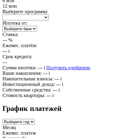
6 млн
12 млн
Выберите программу
Ипотека от:
Ставка:
---
%
Ежемес. платёж:
---
i
Срок кредита:
---
Сумма ипотеки:
---
i
Получить одобрение
Ваши накопления:
---
i
Накопительные взносы:
---
i
Инвестиционный доход:
---
i
Собственные средства:
---
i
Стомость квартиры:
---
i
График платежей
Месяц
Ежемес. платеж