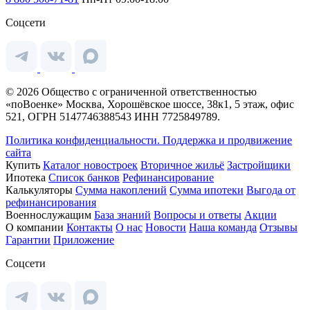
Соцсети
© 2026 Общество с ограниченной ответственностью
«поВоенке» Москва, Хорошёвское шоссе, 38к1, 5 этаж, офис
521, ОГРН 5147746388543 ИНН 7725849789.
Политика конфиденциальности.
Поддержка и продвижение
сайта
Купить
Каталог новостроек
Вторичное жильё
Застройщики
Ипотека
Список банков
Рефинансирование
Калькуляторы
Сумма накоплений
Сумма ипотеки
Выгода от
рефинансирования
Военнослужащим
База знаний
Вопросы и ответы
Акции
О компании
Контакты
О нас
Новости
Наша команда
Отзывы
Гарантии
Приложение
Соцсети