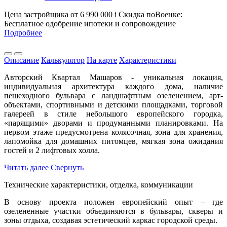
Цена застройщика
от 6 990 000
i
Скидка поВоенке:
Бесплатное одобрение ипотеки и сопровождение
Подробнее
Описание
Калькулятор
На карте
Характеристики
Авторский Квартал Машаров - уникальная локация,
индивидуальная архитектура каждого дома, наличие
пешеходного бульвара с ландшафтным озеленением, арт-
объектами, спортивными и детскими площадками, торговой
галереей в стиле небольшого европейского городка,
«парящими» дворами и продуманными планировками. На
первом этаже предусмотрена колясочная, зона для хранения,
лапомойка для домашних питомцев, мягкая зона ожидания
гостей и 2 лифтовых холла.
Читать далее
Свернуть
Технические характеристики, отделка, коммуникации
В основу проекта положен европейский опыт – где
озелененные участки объединяются в бульвары, скверы и
зоны отдыха, создавая эстетический каркас городской среды.