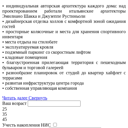
• индивидуальная авторская архитектура каждого дома: над
проектированием работали итальянские архитекторы
Эмилиано Шакка и Джузеппе Рустиньоли
• дизайнерская отделка холлов с комфортной зоной ожидания
гостей
• просторные колясочные и места для хранения спортивного
инвентаря
• места отдыха на стилобате
• эксплуатируемая кровля
• подземный паркинг со скоростным лифтом
• кладовые помещения
• благоустроенная прилегающая территория с пешеходным
бульваром и торговой галереей
• разнообразие планировок от студий до квартир хайфлет с
террасами
• развитая инфраструктура центра города
• собственная управляющая компания
Читать далее
Свернуть
Ваш возраст
25
35
45
Учесть накопления НИС