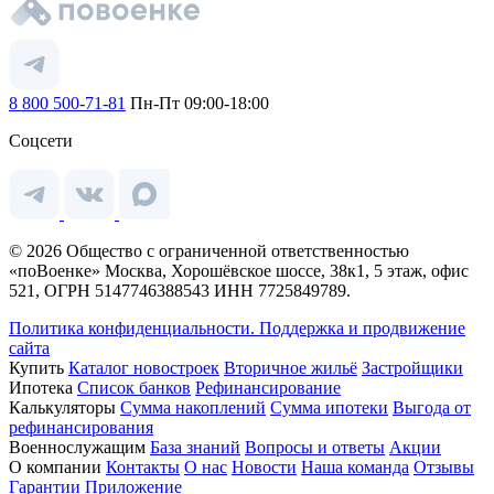
8 800 500-71-81
Пн-Пт 09:00-18:00
Соцсети
© 2026 Общество с ограниченной ответственностью
«поВоенке» Москва, Хорошёвское шоссе, 38к1, 5 этаж, офис
521, ОГРН 5147746388543 ИНН 7725849789.
Политика конфиденциальности.
Поддержка и продвижение
сайта
Купить
Каталог новостроек
Вторичное жильё
Застройщики
Ипотека
Список банков
Рефинансирование
Калькуляторы
Сумма накоплений
Сумма ипотеки
Выгода от
рефинансирования
Военнослужащим
База знаний
Вопросы и ответы
Акции
О компании
Контакты
О нас
Новости
Наша команда
Отзывы
Гарантии
Приложение