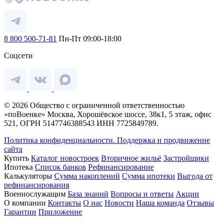
8 800 500-71-81
Пн-Пт 09:00-18:00
Соцсети
© 2026 Общество с ограниченной ответственностью
«поВоенке» Москва, Хорошёвское шоссе, 38к1, 5 этаж, офис
521, ОГРН 5147746388543 ИНН 7725849789.
Политика конфиденциальности.
Поддержка и продвижение
сайта
Купить
Каталог новостроек
Вторичное жильё
Застройщики
Ипотека
Список банков
Рефинансирование
Калькуляторы
Сумма накоплений
Сумма ипотеки
Выгода от
рефинансирования
Военнослужащим
База знаний
Вопросы и ответы
Акции
О компании
Контакты
О нас
Новости
Наша команда
Отзывы
Гарантии
Приложение