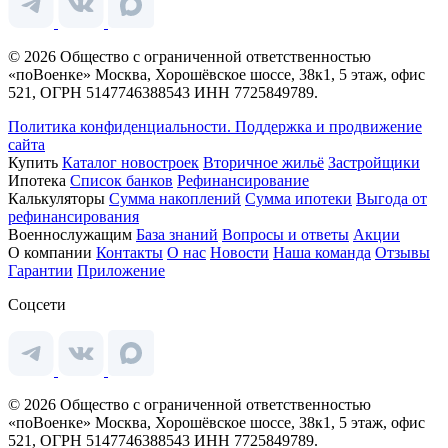
© 2026 Общество с ограниченной ответственностью
«поВоенке» Москва, Хорошёвское шоссе, 38к1, 5 этаж, офис
521, ОГРН 5147746388543 ИНН 7725849789.
Политика конфиденциальности.
Поддержка и продвижение
сайта
Купить
Каталог новостроек
Вторичное жильё
Застройщики
Ипотека
Список банков
Рефинансирование
Калькуляторы
Сумма накоплений
Сумма ипотеки
Выгода от
рефинансирования
Военнослужащим
База знаний
Вопросы и ответы
Акции
О компании
Контакты
О нас
Новости
Наша команда
Отзывы
Гарантии
Приложение
Соцсети
© 2026 Общество с ограниченной ответственностью
«поВоенке» Москва, Хорошёвское шоссе, 38к1, 5 этаж, офис
521, ОГРН 5147746388543 ИНН 7725849789.