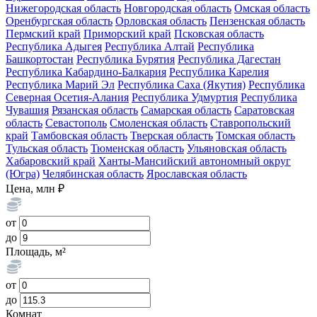
Нижегородская область
Новгородская область
Омская область
Оренбургская область
Орловская область
Пензенская область
Пермский край
Приморский край
Псковская область
Республика Адыгея
Республика Алтай
Республика
Башкортостан
Республика Бурятия
Республика Дагестан
Республика Кабардино-Балкария
Республика Карелия
Республика Марий Эл
Республика Саха (Якутия)
Республика
Северная Осетия-Алания
Республика Удмуртия
Республика
Чувашия
Рязанская область
Самарская область
Саратовская
область
Севастополь
Смоленская область
Ставропольский
край
Тамбовская область
Тверская область
Томская область
Тульская область
Тюменская область
Ульяновская область
Хабаровский край
Ханты-Мансийский автономный округ
(Югра)
Челябинская область
Ярославская область
Цена, млн ₽
от
до
Площадь, м²
от
до
Комнат