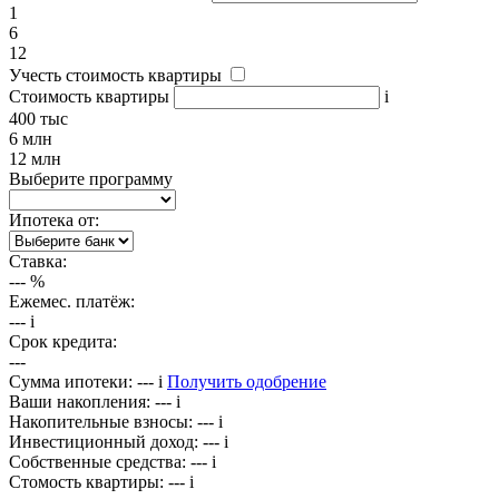
1
6
12
Учесть стоимость квартиры
Стоимость квартиры
i
400 тыс
6 млн
12 млн
Выберите программу
Ипотека от:
Ставка:
---
%
Ежемес. платёж:
---
i
Срок кредита:
---
Сумма ипотеки:
---
i
Получить одобрение
Ваши накопления:
---
i
Накопительные взносы:
---
i
Инвестиционный доход:
---
i
Собственные средства:
---
i
Стомость квартиры:
---
i