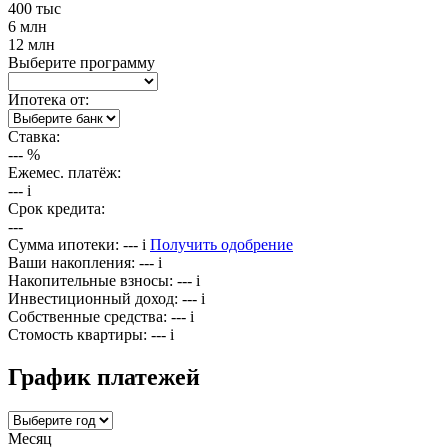
400 тыс
6 млн
12 млн
Выберите программу
Ипотека от:
Ставка:
---
%
Ежемес. платёж:
---
i
Срок кредита:
---
Сумма ипотеки:
---
i
Получить одобрение
Ваши накопления:
---
i
Накопительные взносы:
---
i
Инвестиционный доход:
---
i
Собственные средства:
---
i
Стомость квартиры:
---
i
График платежей
Месяц