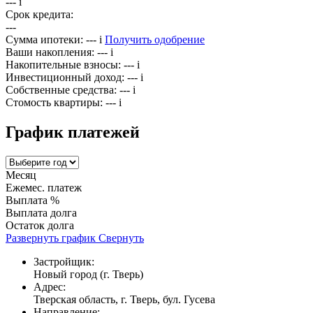
---
i
Срок кредита:
---
Сумма ипотеки:
---
i
Получить одобрение
Ваши накопления:
---
i
Накопительные взносы:
---
i
Инвестиционный доход:
---
i
Собственные средства:
---
i
Стомость квартиры:
---
i
График платежей
Месяц
Ежемес. платеж
Выплата %
Выплата долга
Остаток долга
Развернуть график
Свернуть
Застройщик:
Новый город (г. Тверь)
Адрес:
Тверская область, г. Тверь, бул. Гусева
Направление: