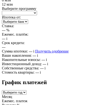
6 млн
12 млн
Выберите программу
Ипотека от:
Ставка:
---
%
Ежемес. платёж:
---
i
Срок кредита:
---
Сумма ипотеки:
---
i
Получить одобрение
Ваши накопления:
---
i
Накопительные взносы:
---
i
Инвестиционный доход:
---
i
Собственные средства:
---
i
Стомость квартиры:
---
i
График платежей
Месяц
Ежемес. платеж