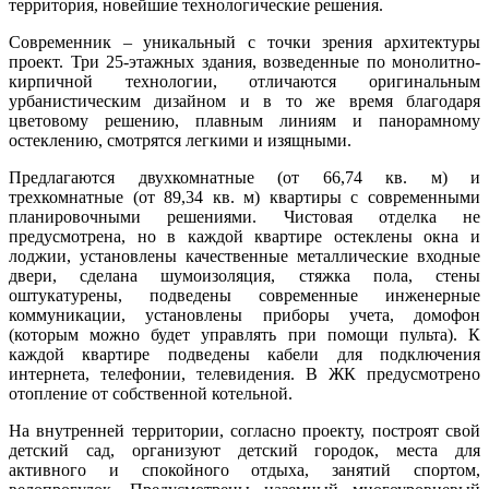
территория, новейшие технологические решения.
Современник – уникальный с точки зрения архитектуры
проект. Три 25-этажных здания, возведенные по монолитно-
кирпичной технологии, отличаются оригинальным
урбанистическим дизайном и в то же время благодаря
цветовому решению, плавным линиям и панорамному
остеклению, смотрятся легкими и изящными.
Предлагаются двухкомнатные (от 66,74 кв. м) и
трехкомнатные (от 89,34 кв. м) квартиры с современными
планировочными решениями. Чистовая отделка не
предусмотрена, но в каждой квартире остеклены окна и
лоджии, установлены качественные металлические входные
двери, сделана шумоизоляция, стяжка пола, стены
оштукатурены, подведены современные инженерные
коммуникации, установлены приборы учета, домофон
(которым можно будет управлять при помощи пульта). К
каждой квартире подведены кабели для подключения
интернета, телефонии, телевидения. В ЖК предусмотрено
отопление от собственной котельной.
На внутренней территории, согласно проекту, построят свой
детский сад, организуют детский городок, места для
активного и спокойного отдыха, занятий спортом,