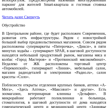
велопрогулок. Предусмотрены наземный многоуровневый
паркинг для жителей Smart-квартала и гостевая стоянка
автомобилей.
Читать далее
Свернуть
Обустройство
В Центральном районе, где будет расположен Современник,
развитая сеть инфраструктуры. Рядом с новостройкой
большой выбор продовольственных магазинов. Совсем рядом
расположены супермаркеты «Пятерочка», «Дикси», в пяти
минутах ходьбы – супермаркет SPAR, в шаговой доступности
находятся небольшой продуктовый рынок, магазины мяса и
колбас «Город Мастеров» и «Протвинский мясокомбинат».
Недалеко от ЖК расположены торговый центр
«Перекопский», гипермаркет «Линия», мебельный салон,
магазин радиодеталей и электроники «Радио.ru», салон
красоты «Соло».
Поблизости открыты отделения крупных банков, аптеки «А-
Мега», «Здесь Аптека», «Максовит» и другие». Есть
зоомагазин, ветеринарная клиника «Дельфин». В
микрорайоне работают поликлиники и больницы,
стоматология, в шаговой доступности от дома находятся
гомеопатический центр и медицинский центр «Здоровье